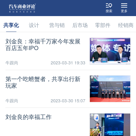
搜索
更多
共享化
设计
营与销
后市场
零部件
经销商
刘金良：幸福千万家今年发展
百店五年IPO
牛跟尚
2023-03-31 19:33
第一个吃螃蟹者，共享出行新
玩家
牛跟尚
2023-03-30 15:07
刘金良的幸福工作