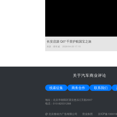
长安启源 Q07 千里护航国宝之旅
来源：蔡有威 2026-04-20 17:15
关于汽车商业评论
线索征集
商务合作
联系我们
地址：北京市朝阳区望京悠乐汇E座2007
电话：010-82031268
@ 北京推动力广告有限公司
营业执照
京ICP备130019