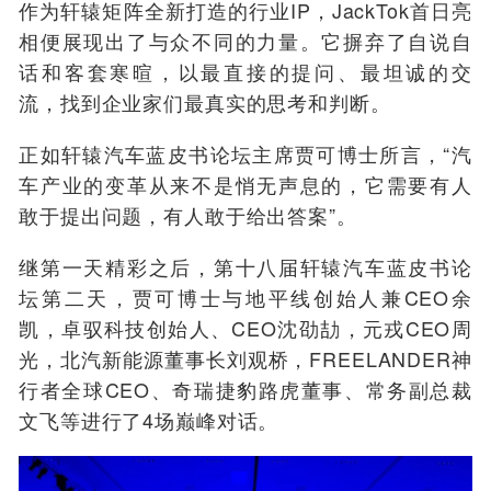
作为轩辕矩阵全新打造的行业IP，JackTok首日亮
相便展现出了与众不同的力量。它摒弃了自说自
话和客套寒暄，以最直接的提问、最坦诚的交
流，找到企业家们最真实的思考和判断。
正如轩辕汽车蓝皮书论坛主席贾可博士所言，“汽
车产业的变革从来不是悄无声息的，它需要有人
敢于提出问题，有人敢于给出答案”。
继第一天精彩之后，第十八届轩辕汽车蓝皮书论
坛第二天，贾可博士与地平线创始人兼CEO余
凯，卓驭科技创始人、CEO沈劭劼，元戎CEO周
光，北汽新能源董事长刘观桥，FREELANDER神
行者全球CEO、奇瑞捷豹路虎董事、常务副总裁
文飞等进行了4场巅峰对话。