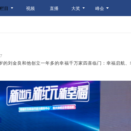
栏目
视频
直播
大奖
峰会
7
57岁的刘金良和他创立一年多的幸福千万家四喜临门：幸福启航、