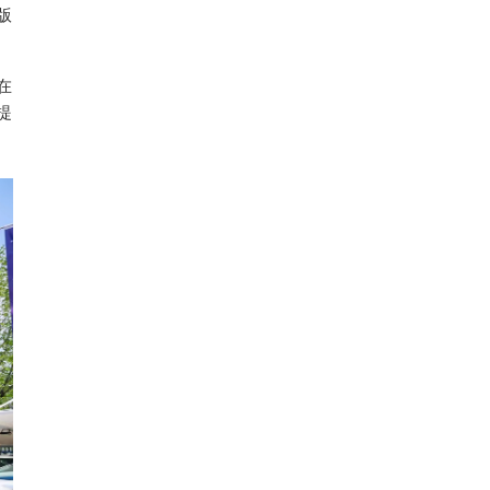
版
在
提