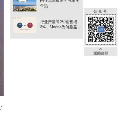
困在北非孤岛的汽车淘
金热
公众号
行业产量降2%销售增
3%，Magna为何跑赢产
量曲线
返回顶部
了