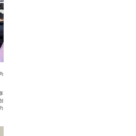
为
享
创
力