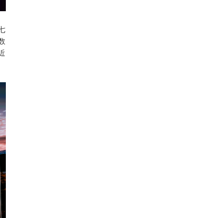
七
数
近