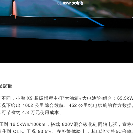
品逻辑
同，小鹏 X9 超级增程主打“大油箱+大电池”的组合：63.3kW
工况下给出 1602 公里综合续航、452 公里纯电续航的官方数据
可节省约 4.3 万元使用成本。
 16.5kWh/100km，搭载 800V混合碳化硅同轴电驱，宣称
到 CLTC 工况 93.5%。在补能体验上，其电池支持5C倍率