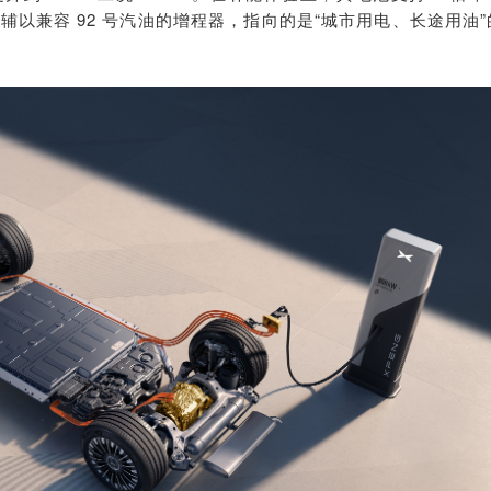
公里，辅以兼容 92 号汽油的增程器，指向的是“城市用电、长途用油”