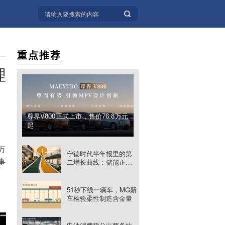
重点推荐
理
尊界V800正式上市，售价76.8万元
起
万
宁德时代半年报里的第
事
二增长曲线：储能正在
改写业务边界
51秒下线一辆车，MG新
车检验柔性制造含金量