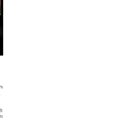
h
。
在
与