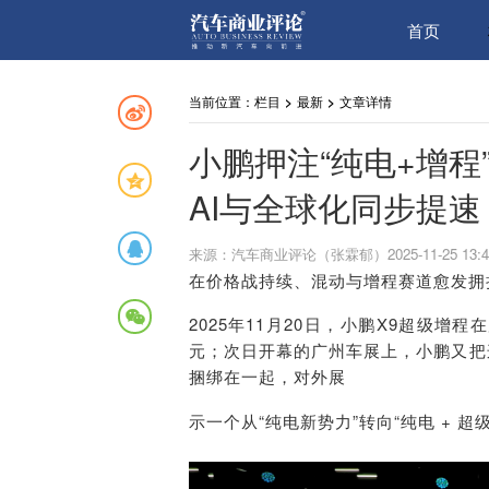
首页
当前位置：
栏目
>
最新
>
文章详情
小鹏押注“纯电+增程
AI与全球化同步提速
来源：汽车商业评论（张霖郁）2025-11-25 13:4
在价格战持续、混动与增程赛道愈发拥
2025年11月20日，小鹏X9超级增程
元；次日开幕的广州车展上，小鹏又把这
捆绑在一起，对外展
示一个从“纯电新势力”转向“纯电 + 超