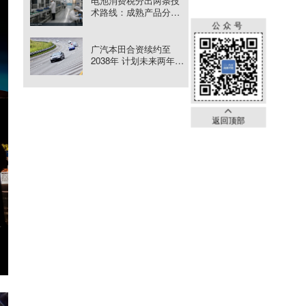
电池消费税分出两条技
术路线：成熟产品分步
征税，新技术获得窗口
公众号
期
广汽本田合资续约至
2038年 计划未来两年推
出5款新车
返回顶部