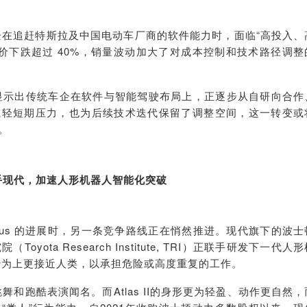
传统车企在追赶特斯拉及中国电动车厂商的软件能力时，面临“高投入、
tis股价下跌超过 40%，销量波动加大了对成本控制和技术路径调整
略转向显示出传统车企在软件与智能驾驶布局上，正逐步从自研向合作
减轻短期压力，也为后续技术迭代保留了调整空间，这一转变或
。
手现代，加速人形机器人智能化突破
mus 的进展时，另一条竞争路线正在悄然推进。现代旗下的波士
（Toyota Research Institute, TRI）正联手研发下一代人
形与行为上更接近人类，以承担危险或高度重复的工作。
跳舞和跑酷表演闻名。而Atlas II的身形更为轻盈、动作更自然，