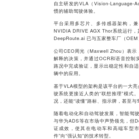
自主研发的VLA（Vision-Langu
惯的辅助驾驶体验。
平台采用多芯片、多传感器架构，兼
NVIDIA DRIVE AGX Thor系统
DeepRoute.ai 已与五家整车厂
公司CEO周光（Maxwell Zho
解释的决策，并通过OCR和语音控制实现
路况中完成验证，显示出稳定性和自适
辆中的应用。
基于VLA模型的架构是该平台的一大
驶系统更接近人类的“联想推理”模式
况，还能“读懂”路标、指示牌，甚至
随着电动化和自动驾驶发展，智能驾驶
与华为ADS等在市场中声势领先，但DeepR
证成效，使其在电动车和高端车型市
件”向“强认知”的技术转型。