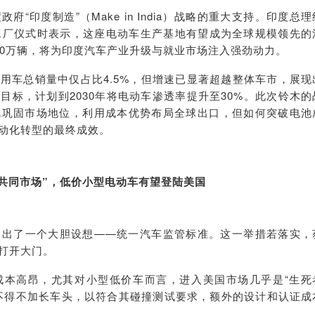
“印度制造”（Make in India）战略的重大支持。印度总理
i）出席工厂仪式时表示，这座电动车生产基地有望成为全球规模领先的
00万辆，将为印度汽车产业升级与就业市场注入强劲动力。
用车总销量中仅占比4.5%，但增速已显著超越整体车市，展现
目标，计划到2030年将电动车渗透率提升至30%。此次铃木的
风巩固市场地位，利用成本优势布局全球出口，但如何突破电池
动化转型的最终成效。
共同市场”，低价小型电动车有望登陆美国
提出了一个大胆设想——统一汽车监管标准。这一举措若落实，
打开大门。
成本高昂，尤其对小型低价车而言，进入美国市场几乎是“生死
不得不加长车头，以符合其碰撞测试要求，额外的设计和认证成