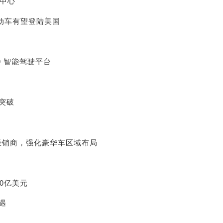
中心
动车有望登陆美国
 2.0 智能驾驶平台
突破
萨斯经销商，强化豪华车区域布局
0亿美元
遇