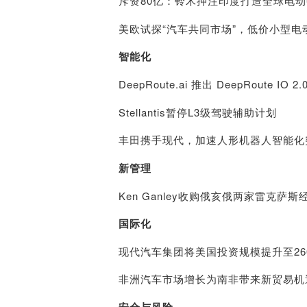
斥资80亿：铃木押注印度打造全球电动
美欧试探“汽车共同市场”，低价小型电
智能化
DeepRoute.ai 推出 DeepRoute IO
Stellantis暂停L3级驾驶辅助计划
丰田携手现代，加速人形机器人智能化
新管理
Ken Ganley收购俄亥俄两家雷克
国际化
现代汽车集团将美国投资规模提升至26
非洲汽车市场增长为南非带来新贸易机