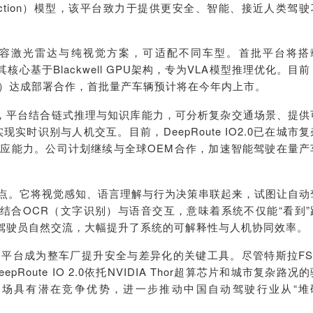
age-Action）模型，该平台致力于提供更安全、智能、接近人类驾驶
容激光雷达与纯视觉方案，可适配不同车型。首批平台将搭
运行，其核心基于Blackwell GPU架构，专为VLA模型推理优化。目
（OEM）达成部署合作，首批量产车辆预计将在今年内上市。
u）表示，平台结合链式推理与知识库能力，可分析复杂交通场景、提供
实时识别与人机交互。目前，DeepRoute IO2.0已在城市复
应能力。公司计划继续与全球OEM合作，加速智能驾驶在量产
亮点。它将视觉感知、语言理解与行为决策串联起来，试图让自动
。结合OCR（文字识别）与语音交互，意味着系统不仅能“看到”
与驾驶员自然交流，大幅提升了系统的可解释性与人机协同效率。
平台成为整车厂提升安全与差异化的关键工具。尽管特斯拉FS
oute IO 2.0依托NVIDIA Thor超算芯片和城市复杂路况的
场具有潜在竞争优势，进一步推动中国自动驾驶行业从“堆