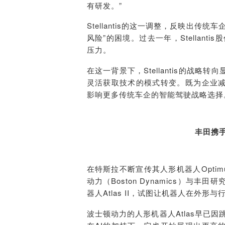
有研发。”
Stellantis的这一调整，反映出
风险”的困境。过去一年，Stellan
压力。
在这一背景下，Stellantis的战
灵活获取技术的模式转变。既为企业
影响更多传统车企的智能驾驶战略选择
丰田携
在特斯拉不断宣传其人形机器人Opti
动力（Boston Dynamics）与丰田研究院
器人Atlas II，试图让机器人在外
波士顿动力的人形机器人Atlas早已因