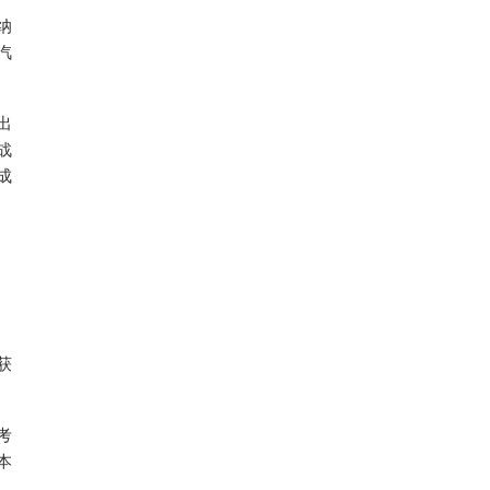
纳
汽
出
战
成
获
考
本