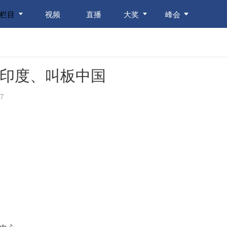
栏目
视频
直播
大奖
峰会
注印度、叫板中国
7