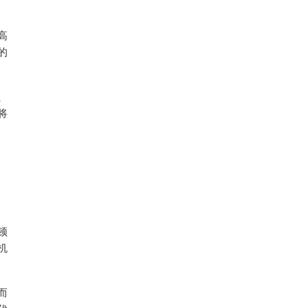
高
的
、
将
顿
形机
而