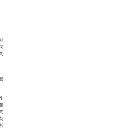
司
实
突
，
部
件
能
支
勒
所