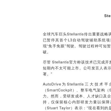
St
全球汽车巨头Stellantis传出重
已暂停其首个L3自动驾驶辅助系统项目
现“免手免眼”驾驶。驾驶过程种可短
破。
尽管 Stellantis官方称该技术
短期内不太可能上市。公司发言人表示：
署。”
AutoDrive为Stellantis
（SmartCockpit）、整车电气架
力。然而，受研发成本、人才缺口及企业策
持，仅保留核心内部研发力量以保障产
（Stuart Taylor）表示：“