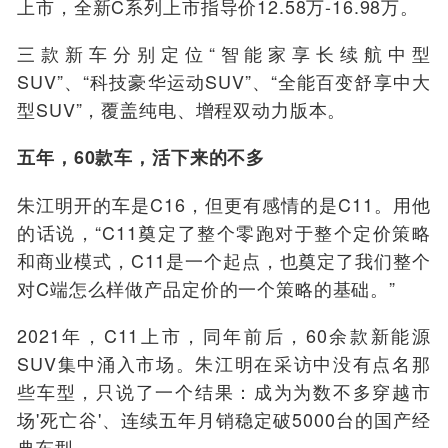
上市，全新C系列上市指导价12.58万-16.98万。
三款新车分别定位“智能家享长续航中型
SUV”、“科技豪华运动SUV”、“全能百变舒享中大
型SUV”，覆盖纯电、增程双动力版本。
五年，60款车，活下来的不多
朱江明开的车是C16，但更有感情的是C11。用他
的话说，“C11奠定了整个零跑对于整个定价策略
和商业模式，C11是一个起点，也奠定了我们整个
对C端怎么样做产品定价的一个策略的基础。”
2021年，C11上市，同年前后，60余款新能源
SUV集中涌入市场。朱江明在
采访中
没有点名那
些车型，只说了一个结果：成为为数不多穿越市
场'死亡谷'、连续五年月销稳定破5000台的国产经
典车型。