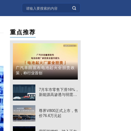
重点推荐
广汽丰田宣布电池起火全担责政
策，称行业首创
7月车市零售下滑16%，
新能源高渗透与弱需求
同时发生
尊界V800正式上市，售
价76.6万元起