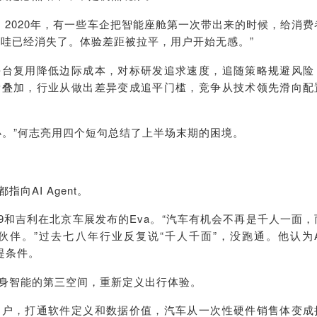
年、2020年，有一些车企把智能座舱第一次带出来的时候，给消费
声哇已经消失了。体验差距被拉平，用户开始无感。”
平台复用降低边际成本，对标研发追求速度，追随策略规避风险
量叠加，行业从做出差异变成追平门槛，竞争从技术领先滑向配
小。”何志亮用四个短句总结了上半场末期的困境。
向AI Agent。
9和吉利在北京车展发布的Eva。“汽车有机会不再是千人一面，
伴。”过去七八年行业反复说“千人千面”，没跑通。他认为A
提条件。
身智能的第三空间，重新定义出行体验。
用户，打通软件定义和数据价值，汽车从一次性硬件销售体变成