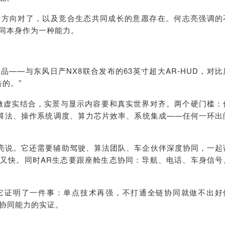
势方向对了，以及竞合生态共同成长的意愿存在。何志亮强调的
同本身作为一种能力。
——与东风日产NX8联合发布的63英寸超大AR-HUD，对比
告的。”
R要做虚实结合，实景与显示内容要和真实世界对齐。两个硬门槛：
S算法、操作系统调度、算力芯片效率、系统集成——任何一环出
何志亮说。它还需要辅助驾驶、算法团队、车企伙伴深度协同，一起
又快。同时AR生态要跟座舱生态协同：导航、电话、车身信号
它证明了一件事：单点技术再强，不打通全链协同就做不出好
态协同能力的实证。