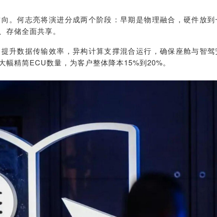
方向。何志亮将演进分成两个阶段：早期是物理融合，硬件放到
、存储全面共享。
制提升数据传输效率，异构计算支撑混合运行，确保座舱与智驾
幅精简ECU数量，为客户整体降本15%到20%。