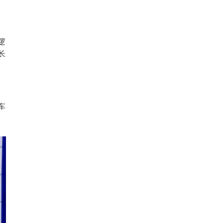
逻
长
车