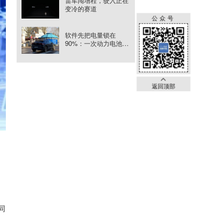
雷军闯增程，驶入正在
变冷的赛道
公众号
软件先把电量锁在
90%：一次动力电池召
回如何关闭风险
返回顶部
同