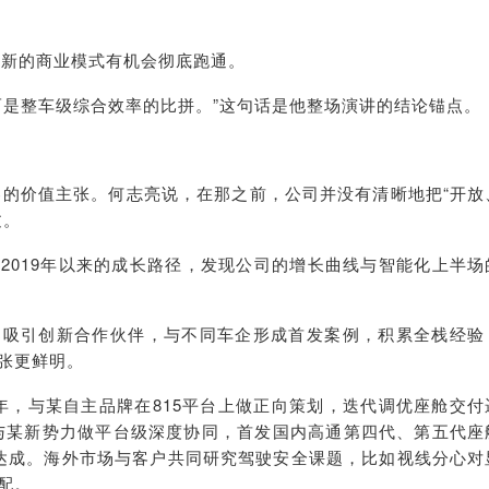
，新的商业模式有机会彻底跑通。
而是整车级综合效率的比拼。”这句话是他整场演讲的结论锚点。
自己的价值主张。何志亮说，在那之前，公司并没有清晰地把“开放
过。
2019年以来的成长路径，发现公司的增长曲线与智能化上半场
案吸引创新合作伙伴，与不同车企形成首发案例，积累全栈经验
张更鲜明。
21年，与某自主品牌在815平台上做正向策划，迭代调优座舱交付
台。与某新势力做平台级深度协同，首发国内高通第四代、第五代座
%达成。海外市场与客户共同研究驾驶安全课题，比如视线分心对
配。