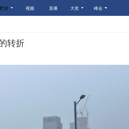
栏目
视频
直播
大奖
峰会
的转折