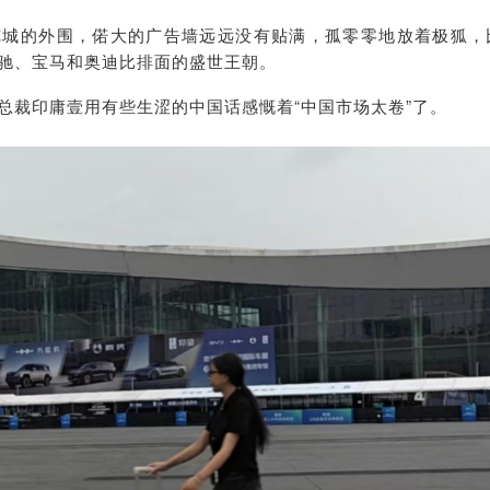
览城的外围，偌大的广告墙远远没有贴满，孤零零地放着极狐，
驰、宝马和奥迪比排面的盛世王朝。
总裁印庸壹用有些生涩的中国话感慨着“中国市场太卷”了。