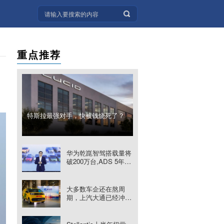
重点推荐
特斯拉最强对手，快被钱烧死了？
华为乾崑智驾搭载量将
破200万台,ADS 5年内
分三批升级
大多数车企还在熬周
期，上汽大通已经冲出
来了