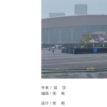
作者
/ 温 莎
编辑
/
张 南
设计
/
张 萌