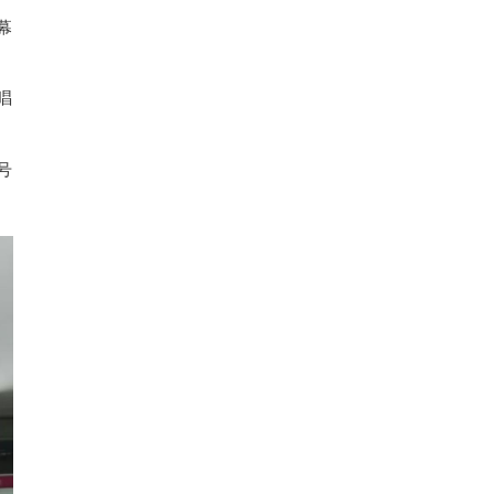
幕
唱
号