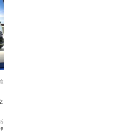
谁
之
纸
降