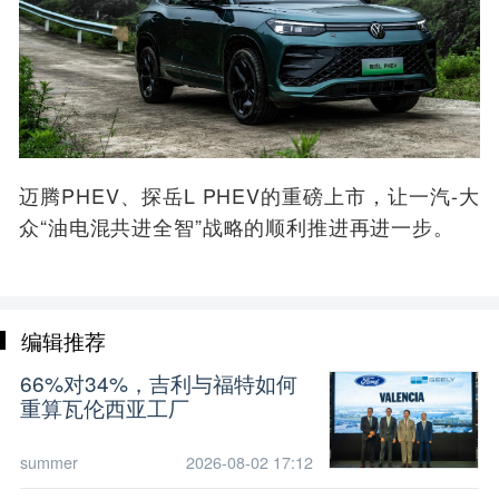
迈腾PHEV、探岳L PHEV
的
重磅上市，让一汽-大
众“油电混共进全智”战略的顺利推进再进一步。
编辑推荐
66%对34%，吉利与福特如何
重算瓦伦西亚工厂
summer
2026-08-02 17:12