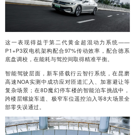
这一表现得益于第二代黄金超混动力系统——
P1+P3双电机架构配合97%传动效率，配合德系
底盘调校，在能耗与驾控间取得精准平衡。
智能驾驶层面，新车搭载行云智行系统
，
在昆磨
高速NOA实测中成功应对匝道汇入、加塞避让等
复杂场景；在8D魔幻停车楼的智能泊车挑战中，
跨楼层螺旋车道、极窄车位遥控泊入等8大场景全
部零失误通过。