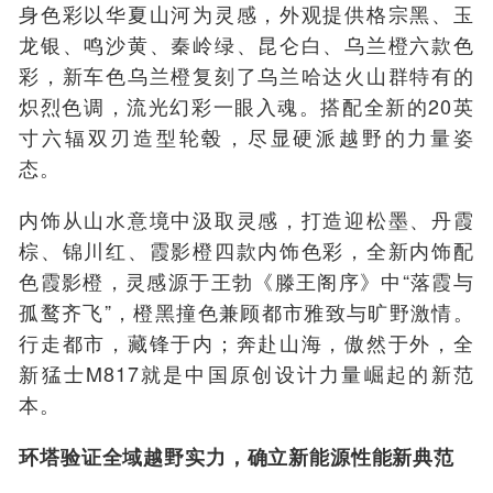
身色彩以华夏山河为灵感，外观提供格宗黑、玉
龙银、鸣沙黄、秦岭绿、昆仑白、乌兰橙六款色
彩，新车色乌兰橙复刻了乌兰哈达火山群特有的
炽烈色调，流光幻彩一眼入魂。搭配全新的20英
寸六辐双刃造型轮毂，尽显硬派越野的力量姿
态。
内饰从山水意境中汲取灵感，打造迎松墨、丹霞
棕、锦川红、霞影橙四款内饰色彩，全新内饰配
色霞影橙，灵感源于王勃《滕王阁序》中“落霞与
孤鹜齐飞”，橙黑撞色兼顾都市雅致与旷野激情。
行走都市，藏锋于内；奔赴山海，傲然于外，全
新猛士M817就是中国原创设计力量崛起的新范
本。
环塔验证全域越野实力，确立新能源性能新典范