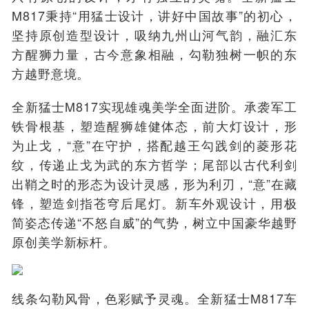
M817秉持“用猛士设计，讲好中国故事”的初心，
坚持原创造型设计，吸纳九州山河气韵，融汇东
方醒狮力量，古今意象相融，勾勒独树一帜的东
方越野意境。
全新猛士M817实现雄魂美学全面进阶。承袭军工
铁骨根基，塑造醒狮雄健体态，前大灯设计，形
为止戈，“意”在守护，搭配越王勾践剑的菱形花
纹，传递止戈为武的东方哲学；尾部以古代利剑
出鞘之时的形态为设计灵感，形为利刃，“意”在藏
锋，塑造剑指苍穹后尾灯。新车外观设计，用极
简姿态传递“不怒自威”的气势，树立中国豪华越野
原创美学新标杆。
线条勾勒风骨，色彩赋予灵魂。全新猛士M817车