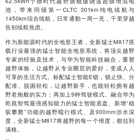
62.5kWh宁德时代越野旗舰版骁遥超级增混电
池，带来同级第一CLTC 301km纯电续航与
1450km综合续航，日常通勤一周一充，千里穿越
告别续航焦虑。
作为新能源时代的全地形王者，全新猛士M817搭
载行业最强的猛士智能全地形系统，将顶尖越野
专家的经验及技术，与华为智能科技融合，重塑
越野体验，让越野从专业圈层的爱好，变成人人
可享的生活方式。标配猛士智能
E
锁，锁止快、分
配准、脱困轻松，让越野新手，也能轻松拥有越
野老炮般的实力；再加上9种驾驶模式、融合华为
乾崑智驾最强感知能力的猛士智能底盘、新增“稳
驭攀爬”功能的越野蠕行模式、及900mm涉水深
度，全新猛士M817将越野的每一个维度，都拉到
满格。