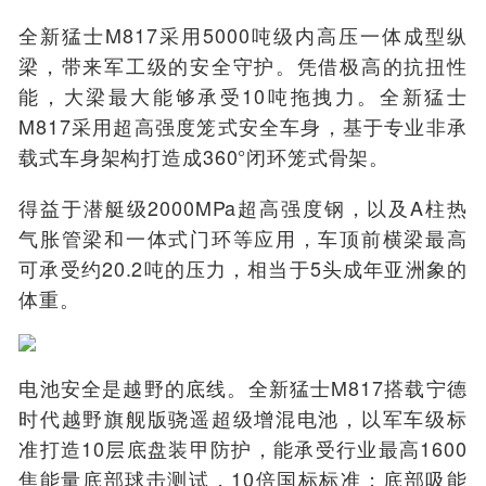
全新猛士M817采用5000吨级内高压一体成型纵
梁，带来军工级的安全守护。凭借极高的抗扭性
能，大梁最大能够承受10吨拖拽力。全新猛士
M817采用超高强度笼式安全车身，基于专业非承
载式车身架构打造成360°闭环笼式骨架。
得益于潜艇级2000MPa超高强度钢，以及A柱热
气胀管梁和一体式门环等应用，车顶前横梁最高
可承受约20.2吨的压力，相当于5头成年亚洲象的
体重。
电池安全是越野的底线。全新猛士M817搭载宁德
时代越野旗舰版骁遥超级增混电池，以军车级标
准打造10层底盘装甲防护，能承受行业最高1600
焦能量底部球击测试，10倍国标标准；底部吸能