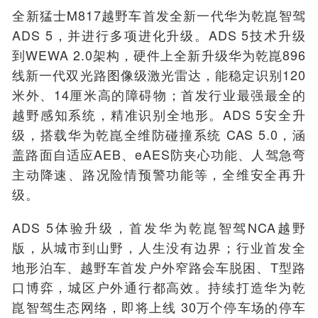
全新猛士M817越野车首发全新一代华为乾崑智驾
ADS 5，并进行多项进化升级。ADS 5技术升级
到WEWA 2.0架构，硬件上全新升级华为乾崑896
线新一代双光路图像级激光雷达，能稳定识别120
米外、14厘米高的障碍物；首发行业最强最全的
越野感知系统，精准识别全地形。ADS 5安全升
级，搭载华为乾崑全维防碰撞系统 CAS 5.0，涵
盖路面自适应AEB、eAES防夹心功能、人驾急弯
主动降速、路况险情预警功能等，全维安全再升
级。
ADS 5体验升级，首发华为乾崑智驾
NCA
越野
版，从城市到山野，人生没有边界；行业首发全
地形泊车、越野车首发户外窄路会车脱困、T型路
口博弈，城区户外通行都高效。持续打造华为乾
崑智驾生态网络，即将上线 30万个停车场的停车