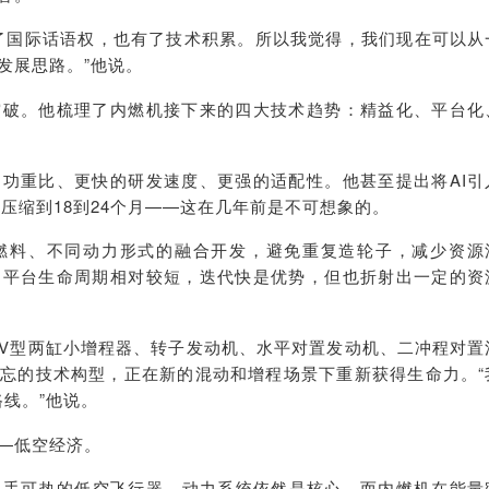
了国际话语权，也有了技术积累。所以我觉得，我们现在可以从
发展思路。”他说。
突破。他梳理了内燃机接下来的四大技术趋势：精益化、平台化
功重比、更快的研发速度、更强的适配性。他甚至提出将AI引
期压缩到18到24个月——这在几年前是不可想象的。
燃料、不同动力形式的融合开发，避免重复造轮子，减少资源
的平台生命周期相对较短，迭代快是优势，但也折射出一定的资
V型两缸小增程器、转子发动机、水平对置发动机、二冲程对置
忘的技术构型，正在新的混动和增程场景下重新获得生命力。“
路线。”他说。
—低空经济。
些炙手可热的低空飞行器，动力系统依然是核心。而内燃机在能量