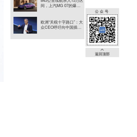
845公里续航杀入15万区
间，上汽MG 07的爆款
方程式
公众号
欧洲“关税十字路口”：大
众CEO呼吁向中国插混
征税引震动
返回顶部