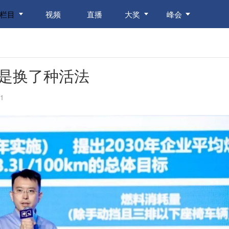
栏目
视频
直播
大奖
峰会
是换了种活法
1