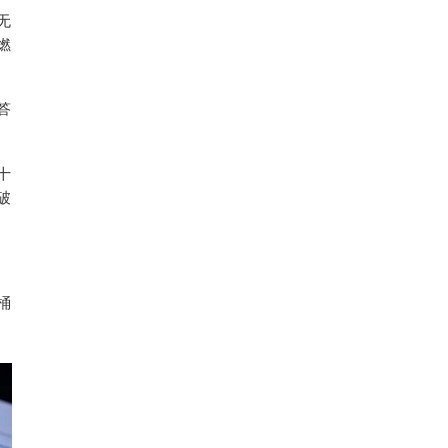
无
燃
答
十
破
桶