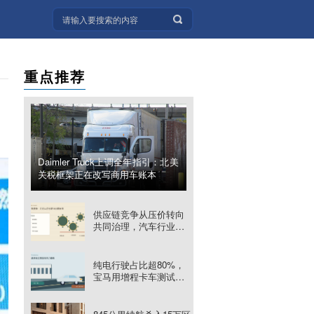
重点推荐
Daimler Truck上调全年指引：北美
关税框架正在改写商用车账本
供应链竞争从压价转向
共同治理，汽车行业重
算长期价值
纯电行驶占比超80%，
宝马用增程卡车测试长
途物流