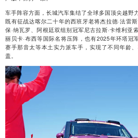
车手阵容方面，长城汽车集结了全球多国顶尖越野
既有征战达喀尔二十年的西班牙老将杰拉德·法雷斯
保·纳瓦罗、阿根廷双组别冠军尼古拉斯·卡维利亚
丽贝卡·布西等国际名将压阵，也有2025年环塔冠
赛手那音太等本土实力派车手，实现了不同年龄、
盖。