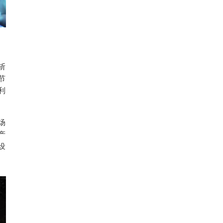
斩
节
利
场
产
设