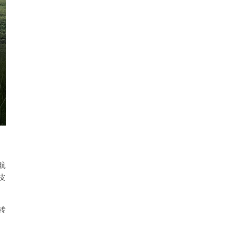
航
皮
转