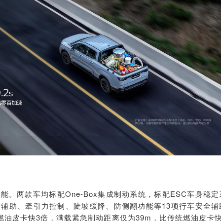
。两款车均标配One-Box集成制动系统，标配
ESC
车身稳定
步辅助、牵引力控制、陡坡缓降、防侧翻功能等
13
项行车安全辅
燃油皮卡快3倍，满载紧急制动距离仅为39m，比传统燃油皮卡快