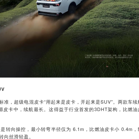
V
标准，超级电混皮卡“用起来是皮卡，开起来是SUV”。两款车续
能源皮卡中，续航最长。这得益于行业首发的3DHT架构，比燃油
其是转向操控，
最小转弯半径仅为 6.1m，比燃油皮卡小 0.4m，
转向丝滑轻盈。