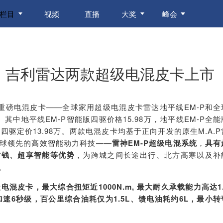
栏目
视频
直播
大奖
峰会
千，吉利雷达两款超级电混皮卡上市
两款重磅电混皮卡——全球家用超级电混皮卡雷达地平线EM-P和全
。其中地平线EM-P智能版四驱价格
15.98
万
，地平线EM-P全能
刚四驱定价
13.98
万
。
两款电混皮卡均基于正向开发的原生M.A.P
球领先的高效智能动力科技——
雷神EM-P超级电混系统
，
具有
省钱、超享智能等优势
，为跨城之间长途出行、北方高寒以及补
。
级电混皮卡，最大综合扭矩近1
000
N.m
,
最大耐久承载能力高达1.
加速6秒级，百公里综合油耗仅为1
.5
L、馈电油耗约6L，最小转