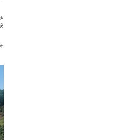
达
设
环