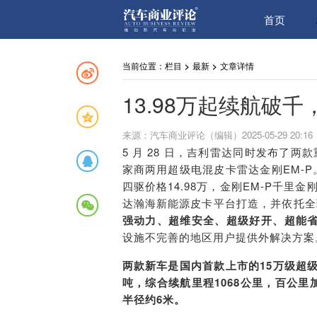
首页
当前位置：
栏目
>
最新
>
文章详情
13.98万起续航破
来源：汽车商业评论（编辑）2025-05-29 20:16
5 月 28 日，吉利雷达同时发布了
家商两用超级电混皮卡雷达金刚EM-P
四驱价格
14.98
万
，金刚EM-P千里金
达瀚海新能源皮卡平台打造，并依托全
强动力、超维安全、超级好开、超能
设施不完善的地区用户提供外解决方案
两款新车是国内首款上市的
15
万级超
吨，综合续航里程1
068
公里，百公里
半径约6米。