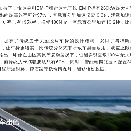
持下，雷达金刚EM-P和雷达地平线 EM-P拥有260kW最大功
系统最高效率可达97% ，
空载百公里加速仅需 6.3s，满载加速
功率只有135kW，扭矩480N·m，空载百公里加速10.2秒，比
3吨，抛弃了传统皮卡大梁脱离车身的设计结构，采用了与特斯
术，
让车身更结实，比传统分体式非承载车身更耐用、载重上限
输出，即使在山区高原等复杂路况下，也能实现空载100% 最大
力，而传统皮卡满载爬坡只有6
0%
。同时，智能电四驱技术配置3
对泥泞湿滑路、碎石路等极端情况时，能够轻松脱困。