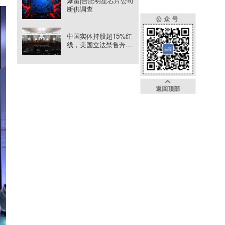
爆雷|合肥明星芯片公司
断供调查
公众号
中国实体持股超15%红
线，美国立法禁售奔驰
过第一关
返回顶部