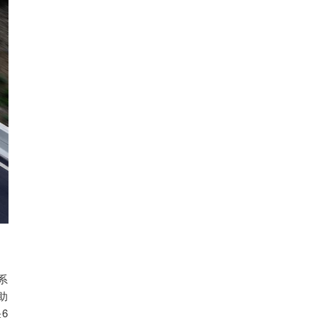
系
助
6