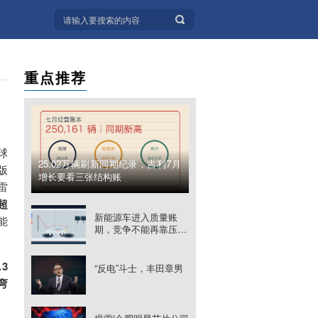
重点推荐
球
25.02万辆刷新同期纪录，吉利7月
版
增长要看三张结构账
雷
超
新能源车进入质量账
能
期，竞争不能再靠压缩
验证周期
3
“反电”斗士，丰田章男
弯