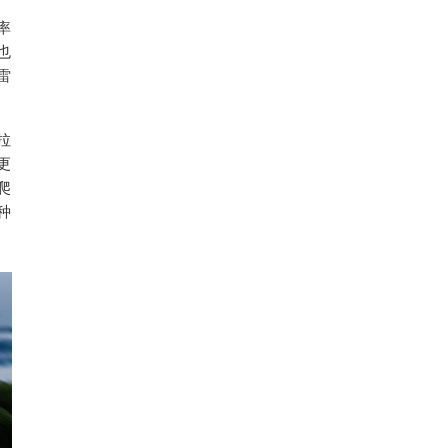
率
也
雷
拉
更
爬
种