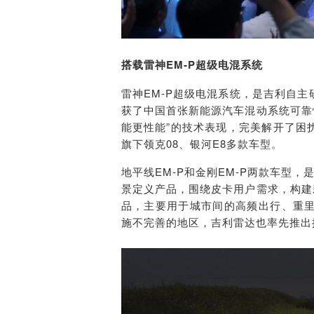
搭载雷神EM
-
P超级电混系统
雷神EM-P超级电混系统，是吉利自
获了中国首张新能源汽
车混动系统可靠
能更性能”的技术表现，完美解开了困
旗下领克0
8
、银河E
8
多款车型。
地平线EM-P和金刚EM
-
P两款车型，
景定义产品，围绕皮卡用户需求，构建
品，主要用于城市间的高频出行、重
施不完善的地区，吉利雷达也率先推出