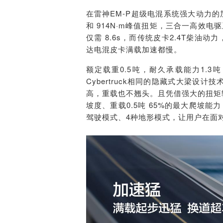
在雷神EM-P超级电混系统强大动力的加
和 914N·m峰值扭矩，
三合一高效电驱
仅需 8.6s，而传统皮卡2
.4T
柴油动力，
达电混皮卡满载加速都慢。
额定载重0.5吨，耐久承载能力1.
Cybertruck
相同的隐藏式大梁设计技
高，重载也不翘头。
且凭借强大的扭矩
坡度、重载0.5吨 65%的最大爬坡能
驾驶模式、4种地形模式，让用户在面