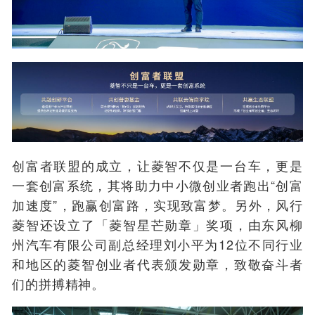
创富者联盟的成立，让菱智不仅是一台车，更是
一套创富系统
，其将
助力中小微创业者跑
出
“
创富
加速度”
，
跑赢创富路，实现
致富梦。另外，风行
菱智还设立了「菱智星芒勋章」奖项，由东风柳
州汽车有限公司副总经理刘小平为12位不同行业
和地区的菱智创业者代表颁发勋章，致敬奋斗者
们的拼搏精神。