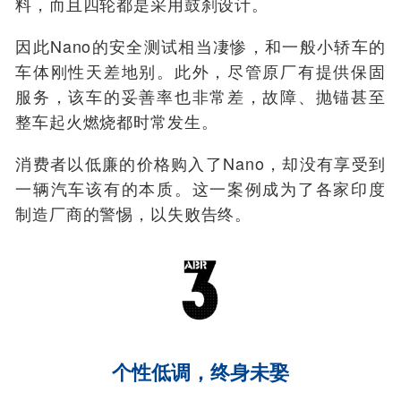
料，而且四轮都是采用鼓刹设计。
因此Nano的安全测试相当凄惨，和一般小轿车的
车体刚性天差地别。此外，尽管原厂有提供保固
服务，该车的妥善率也非常差，故障、抛锚甚至
整车起火燃烧都时常发生。
消费者以低廉的价格购入了Nano，却没有享受到
一辆汽车该有的本质。这一案例成为了各家印度
制造厂商的警惕，以失败告终。
个性低调，终身未娶