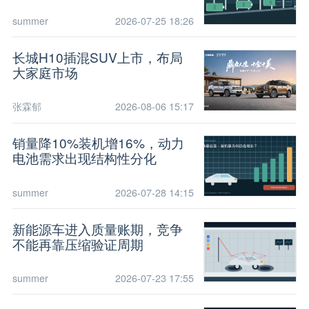
summer
2026-07-25 18:26
长城H10插混SUV上市，布局
大家庭市场
张霖郁
2026-08-06 15:17
销量降10%装机增16%，动力
电池需求出现结构性分化
summer
2026-07-28 14:15
新能源车进入质量账期，竞争
不能再靠压缩验证周期
summer
2026-07-23 17:55