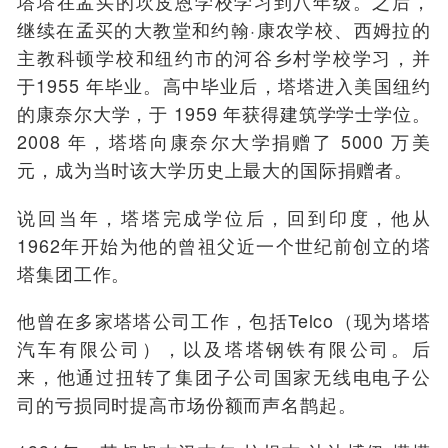
塔塔在孟买的坎皮恩学校学习到八年级。之后，
继续在孟买的大教堂和约翰·康农学校、西姆拉的
主教科顿学校和纽约市的河谷乡村学校学习，并
于1955 年毕业。高中毕业后，塔塔进入美国纽约
的康奈尔大学，于 1959 年获得建筑学学士学位。
2008 年，塔塔向康奈尔大学捐赠了 5000 万美
元，成为当时该大学历史上最大的国际捐赠者。
说回当年，塔塔完成学位后，回到印度，他从
1962年开始为他的曾祖父近一个世纪前创立的塔
塔集团工作。
他曾在多家塔塔公司工作，包括Telco（现为塔塔
汽车有限公司），以及塔塔钢铁有限公司。后
来，他通过扭转了集团子公司国家无线电电子公
司的亏损同时提高市场份额而声名鹊起。