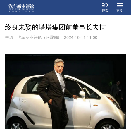
搜索
更多
终身未娶的塔塔集团前董事长去世
来源：汽车商业评论 (张霖郁) 2024-10-11 11:00