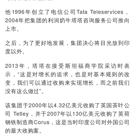
他1996年创立了电信公司Tata Teleservices，
2004年把集团的利润奶牛塔塔咨询服务公司推向
上市。
之后，为了更好地发展，集团决心将目光放到印
度以外。
2013年，塔塔在接受斯坦福商学院采访时表
示，“这是对增长的追求，也是对基本规则的改
变，我们可以通过收购来实现增长，而之前我们
没有这么做过”。
该集团于2000年以4.32亿美元收购了英国茶叶公
司 Tetley，并于2007年以130亿美元收购了英荷
钢铁制造商Corus，这是当时印度公司对外国公司
的最大收购案。