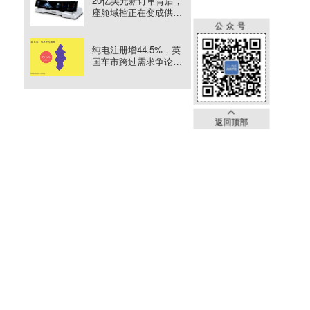
20亿美元新订单背后，
座舱域控正在变成供应
链入口
公众号
纯电注册增44.5%，英
国车市跨过需求争论之
后
返回顶部