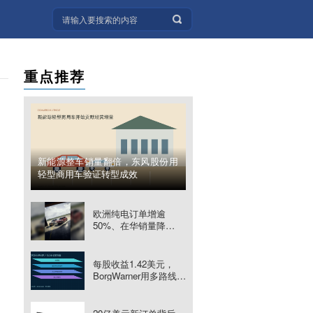
重点推荐
新能源整车销量翻倍，东风股份用
轻型商用车验证转型成效
欧洲纯电订单增逾
50%、在华销量降
31.6%，大众面对两个
市场时钟
每股收益1.42美元，
BorgWarner用多路线组
合穿越动力周期