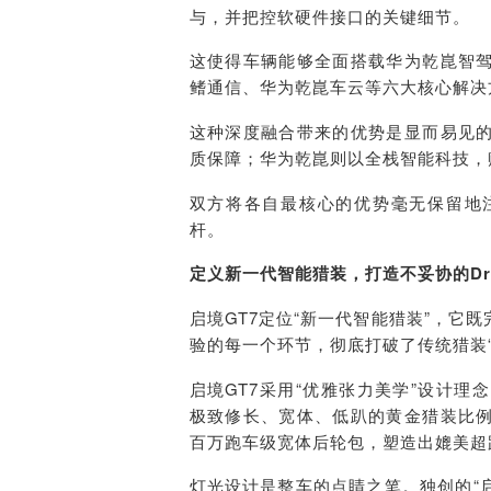
与，并把控软硬件接口的关键细节。
这使得车辆能够全面搭载华为乾崑智
鳍通信、华为乾崑车云等六大核心解决
这种深度融合带来的优势是显而易见
质保障；华为乾崑则以全栈智能科技，
双方将各自最核心的优势毫无保留地
杆。
定义新一代智能猎装，打造不妥协的Drea
启境GT7定位“新一代智能猎装”，
验的每一个环节，彻底打破了传统猎装
启境GT7采用“优雅张力美学”设计理念，
极致修长、宽体、低趴的黄金猎装比
百万跑车级宽体后轮包，塑造出媲美超
灯光设计是整车的点睛之笔。独创的“