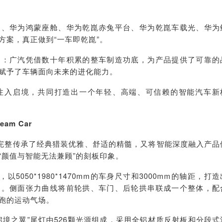
驾、华为鸿蒙座舱、华为乾崑赤兔平台、华为乾崑车载光、华为
方案，真正做到“一车即乾崑”。
的：广汽凭借数十年积累的整车制造功底，为产品提供了可靠的
赋予了车辆面向未来的进化能力。
注入启境，共同打造出一个年轻、高端、可信赖的智能汽车新
m Car
它既完整传承了经典猎装优雅、舒适的精髓，又将智能深度融入产品
“颜值与智能无法兼顾”的刻板印象。
以5050*1980*1470mm的车身尺寸和3000mm的轴距，打造
例。侧面张力曲线将前轮拱、车门、后轮拱串联成一个整体，配
跑的运动气场。
启境之翼”尾灯由526颗光源组成，采用全铝材质反射板和分段式