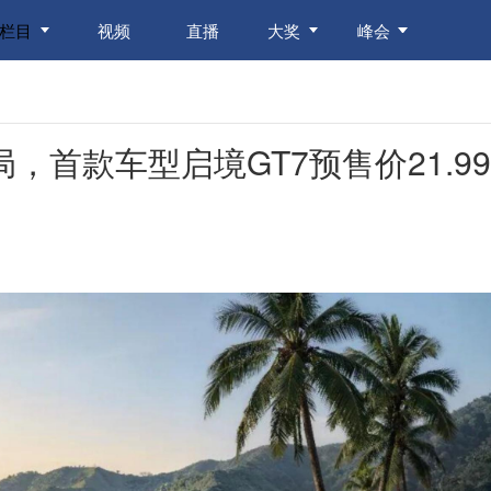
栏目
视频
直播
大奖
峰会
，首款车型启境GT7预售价21.99