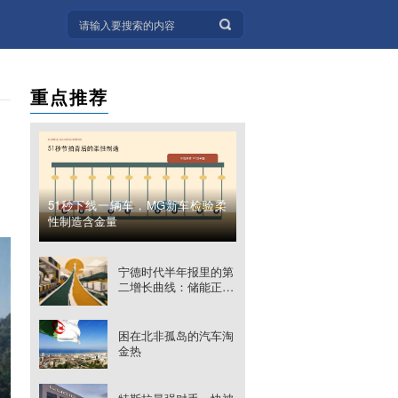
重点推荐
51秒下线一辆车，MG新车检验柔
性制造含金量
宁德时代半年报里的第
二增长曲线：储能正在
改写业务边界
困在北非孤岛的汽车淘
金热