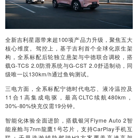
全新吉利星愿带来超100项产品力升级，聚焦五大
核心维度。驾控上，基于吉利首个全球化原生架
构，全系标配后轮独立悬架与中德联合调校，搭
载G-TCS 2.0防滑系统与G-CST 2.0舒适制动，同
级唯一以130km/h通过鱼钩测试。
三电方面，全系标配宁德时代电芯、液冷温控及
11合1高集成电驱，最高CLTC续航480km，
30%-80%快充仅需19分钟。
智能化体验全面进阶，搭载银河Flyme Auto 2智
能座舱与7nm龍鷹1号芯片，支持CarPlay手机互
联；千里浩瀚辅助驾驶H3方案覆盖高速高架