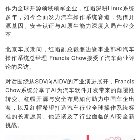
作为全球开源领域领军企业，红帽深耕Linux系统
多年，如今全面发力汽车操作系统赛道，凭借开
源基因、安全认证与AI原生能力深度入局产业变
革。
北京车展期间，红帽副总裁兼边缘事业部和汽车
操作系统总经理 Francis Chow接受了汽车商业评
论的采访。
对话围绕从
SDV
向
AIDV
的产业演进展开
，
Francis
Chow系统分享了AI
为汽车软件开发带来的颠覆性
转变、
红帽
开源与安全布局如何助力
中国车企出
海
，以及红帽希望打造汽车行业
全球操作系统标
准
的长期愿景。
他还谈及了
行业面临的AI安全新
挑战。