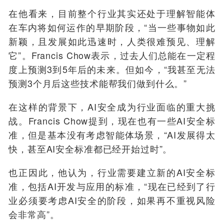
在他看来，目前整个行业其实还处于理解智能体
在车内将如何运作的早期阶段，“
当一些事物如此
新颖，且发展如此迅速时，人类很难预见
、
理解
它
”。Francis Chow表示，
过去
人们
总能在一定程
度上预测3到5年后的未来。但如今，
“我
甚至无法
预测3个月后这些技术能帮我们做到什么。
”
在
这
样的
背景下，AI安全
成为行业面临的重大挑
战
。
Francis Chow提到，现在也有一些AI安全标
准，但是基本没有考虑智能体场景，
“AI发展得太
快，甚至AI安全标准都已经开始过时”。
也正因此
，他
认为，行业需要建立
新
的AI
安全
标
准
，包括AI开发与应用的标准，“
现在已经到了行
业必须要考虑AI安全的阶段，如果再不重视风险
会非常高
”。