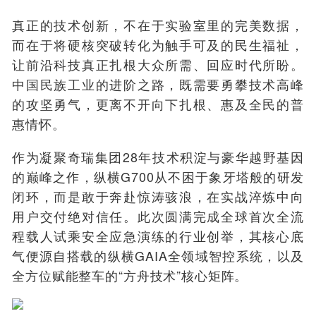
真正的技术创新，不在于实验室里的完美数据，
而在于将硬核突破转化为触手可及的民生福祉，
让前沿科技真正扎根大众所需、回应时代所盼。
中国民族工业的进阶之路，既需要勇攀技术高峰
的攻坚勇气，更离不开向下扎根、惠及全民的普
惠情怀。
作为凝聚奇瑞集团28年技术积淀与豪华越野基因
的巅峰之作，纵横G700从不困于象牙塔般的研发
闭环，而是敢于奔赴惊涛骇浪，在实战淬炼中向
用户交付绝对信任。此次圆满完成
全球首次全流
程载人试乘安全应急演练
的行业创举，其核心底
气便源自搭载的
纵横GAIA全领域智控系统
，以及
全方位赋能整车的“方舟技术”核心矩阵。