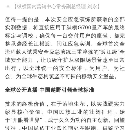
【纵横国内营销中心常务副总经理 刘永】
值得一提的是，本次安全应急演练所获取的全部
实测数据，将直接应用于纵横G700量产车的最终
标定与调校，确保每一台交付用户的座驾，都完
整承袭经长江横渡、闽江应急实训、
全球首次全
流程载人试乘安全应急演练
三重淬炼的“渡江级”全
域安全能力 ，让顶级守护从极限场景普惠至日常
出行，以全球统一的安全标准，为用户、为社
会、为全球生态构筑坚不可摧的移动安全堡垒。
全球公开直播 中国越野引领全球标准
技术的终极价值，在于落地生花，以实践硬实力
彰显核心价值。中国民族工业的壮阔征程，始
于“开眼看世界”，成于久久为功的自主创新。回望
过往，中国民族工业曾长期处在跟跑、借鉴学习