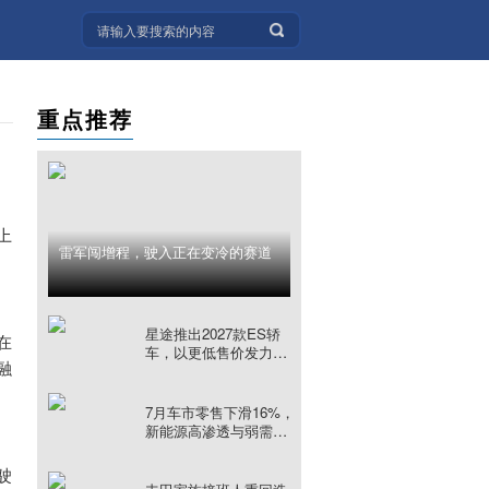
重点推荐
上
雷军闯增程，驶入正在变冷的赛道
。
星途推出2027款ES轿
在
车，以更低售价发力中
融
国新能源车市
7月车市零售下滑16%，
新能源高渗透与弱需求
同时发生
驶