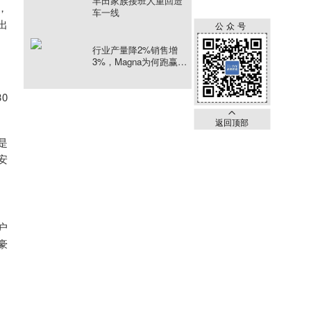
丰田家族接班人重回造
，
车一线
出
公众号
行业产量降2%销售增
3%，Magna为何跑赢产
量曲线
0
返回顶部
是
安
户
豪