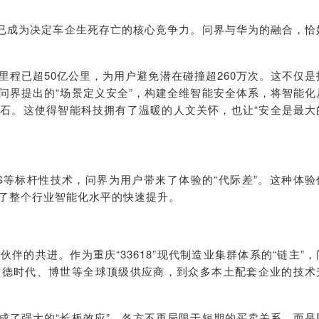
力已成为决定车企生死存亡的核心竞争力。问界与华为的融合，恰
里程已超50亿公里，为用户避免潜在碰撞超260万次。这不仅是
问界提出的“场景定义安全”，构建全维智能安全体系，将智能化
石。这使得智能科技拥有了温暖的人文关怀，也让“安全是最大
S等标杆性技术，问界为用户带来了体验的“代际差”。这种体验
了整个行业智能化水平的快速提升。
伴的共进。作为重庆“33618”现代制造业集群体系的“链主”，
宁德时代、博世等全球顶级供应商，到众多本土配套企业的技术
成了强大的“长板效应”。各方不再局限于短期的买卖关系，而是