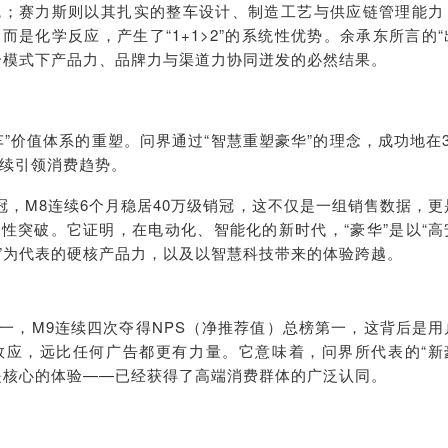
魂；赛力斯则以其扎实的整车设计、制造工艺与供应链管理能力
是化学反应，产生了“1+1>2”的系统性优势。余承东所言的“
合模式下产品力、品牌力与渠道力协同迸发的必然结果。
”价值体系的重塑。问界通过“智慧重塑豪华”的理念，成功地在3
持续引领消费趋势。
销冠，M8连续6个月稳居40万级销冠，这不仅是一组销售数据，更
性突破。它证明，在电动化、智能化的新时代，“豪华”是以“高
”为代表的硬核产品力，以及以智慧科技带来的体验跨越。
一，M9连续四次夺得NPS（净推荐值）总榜第一，这背后是用
效应，远比任何广告都更有力量。它意味着，问界所代表的“新
是核心的体验——已经获得了高端消费群体的广泛认同。