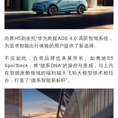
尚界H5则依托“华为乾崑ADS 4.0”高阶智驾系统，
为追求智能出行体验的用户提供了新选择。
不仅如此，合资品牌也各展所长。如奥迪E5
Sportback，将“德系DNA”的操控与质感，与上汽
在智能座舱领域的端到端大飞轮大模型技术相结
合，打造了“德系智能新标杆”。