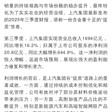
销量的持续领跑与市场份额的稳步提升，最终转
化为了实实在在的经营业绩。上汽集团最新发布
的2025年三季度财报，堪称一份含金量十足的“提
质”答卷。
第三季度，上汽集团实现营业总收入1694亿元，
同比增长16.2%；归属于上市公司股东的净利润
20.8亿元，同比大幅增长644.9%。这一净利润的
惊人增幅，远超市场预期，展现出强大的盈利能
力修复和增长潜力。
利润增长的背后，是上汽集团在“提质”道路上的显
著成效。一方面，通过持续的成本控制优化和精
益化管理，公司有效对冲了部分原材料价格波动
带来的压力；另一方面，高附加值产品占比的不
断提升，特别是新能源汽车和高端智能网联产品