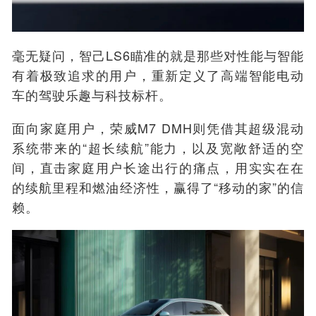
毫无疑问，智己LS6瞄准的就是那些对性能与智能
有着极致追求的用户，重新定义了高端智能电动
车的驾驶乐趣与科技标杆。
面向家庭用户，荣威M7 DMH则凭借其超级混动
系统带来的“超长续航”能力，以及宽敞舒适的空
间，直击家庭用户长途出行的痛点，用实实在在
的续航里程和燃油经济性，赢得了“移动的家”的信
赖。