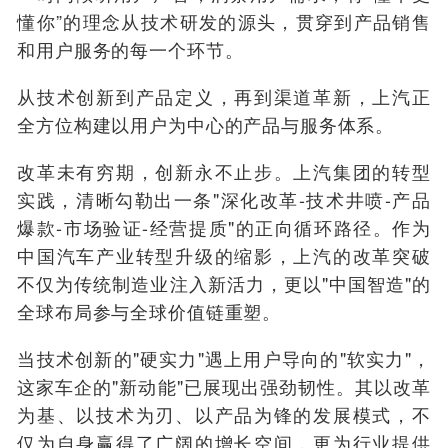
懂你”的理念从技术研发的源头，贯穿到产品销售
和用户服务的每一个环节。
从技术创新到产品定义，再到渠道革新，上汽正
全方位构建以用户为中心的产品与服务体系。
改革未有穷期，创新永不止步。上汽集团的转型
实践，清晰勾勒出一条"深化改革-技术井喷-产品
爆款-市场验证-经营提质"的正向循环路径。作为
中国汽车产业转型升级的缩影，上汽的改革突破
不仅为传统制造业注入新活力，更以"中国智造"的
全球布局参与全球价值链重塑。
当技术创新的"硬实力"遇上用户导向的"软实力"，
这家车企的"新动能"已展现出强劲韧性。其以改革
为基、以技术为刃、以产品为锋的发展模式，不
仅为自身赢得了广阔的增长空间，更为行业提供