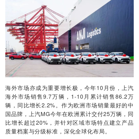
海外市场亦成为重要增长极，今年10月份，上汽
海外市场销售9.7万辆，1-10月累计销售86.2万
辆，同比增长2.2%。作为欧洲市场销量最好的中
国品牌，上汽MG今年在欧洲累计交付25万辆，同
比增长超过20%，并针对区域市场特点建立产品
质量档案与分级标准，深化全球化布局。