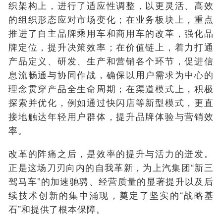
织架构上，进行了适应性调整，以更灵活、高效
的组织形态应对市场变化；在业务板块上，重点
推进了自主品牌乘用车和商用车的改革，强化品
牌定位，提升决策效率；在价值链上，着力打通
产品定义、研发、生产和营销各个环节，促进信
息流畅通与协同作战，确保以用户需求为中心的
理念贯穿产品全生命周期；在渠道模式上，积极
探索并优化，例如通过快闪店等新型模式，更直
接地触达年轻用户群体，提升品牌体验与营销效
率。
改革的阵痛之后，是效率的提升与活力的迸发。
正是这场刀刃向内的自我革新，为上汽集团“新三
驾马车”的加速驰骋、经营质量的显著提升以及后
续技术创新的集中涌现，奠定了坚实的“战略基
石”和提供了根本保障。