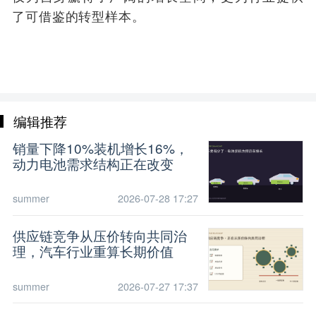
了可借鉴的转型样本。
编辑推荐
销量下降10%装机增长16%，
动力电池需求结构正在改变
summer
2026-07-28 17:27
供应链竞争从压价转向共同治
理，汽车行业重算长期价值
summer
2026-07-27 17:37