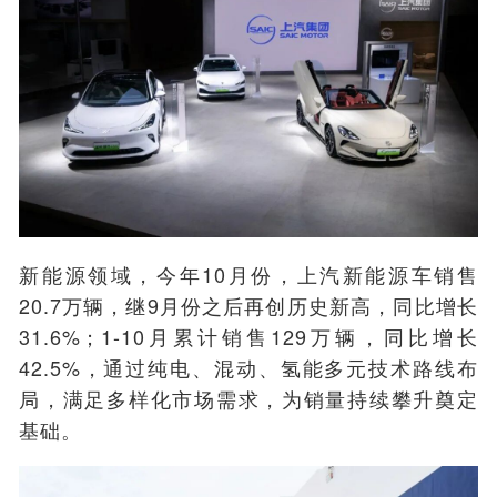
新能源领域，今年10月份，上汽新能源车销售
20.7万辆，继9月份之后再创历史新高，同比增长
31.6%；1-10月累计销售129万辆，同比增长
42.5%，通过纯电、混动、氢能多元技术路线布
局，满足多样化市场需求，为销量持续攀升奠定
基础。