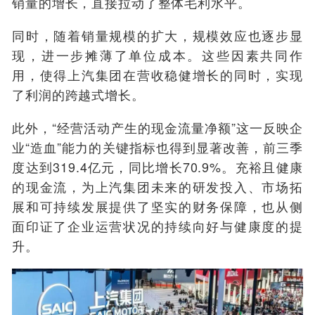
销量的增长，直接拉动了整体毛利水平。
同时，随着销量规模的扩大，规模效应也逐步显
现，进一步摊薄了单位成本。这些因素共同作
用，使得上汽集团在营收稳健增长的同时，实现
了利润的跨越式增长。
此外，“经营活动产生的现金流量净额”这一反映企
业“造血”能力的关键指标也得到显著改善，前三季
度达到319.4亿元，同比增长70.9%。充裕且健康
的现金流，为上汽集团未来的研发投入、市场拓
展和可持续发展提供了坚实的财务保障，也从侧
面印证了企业运营状况的持续向好与健康度的提
升。