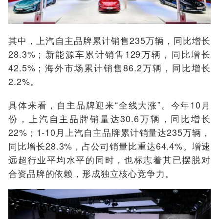
其中，上汽自主品牌累计销售235万辆，同比增长
28.3%；新能源车累计销售129万辆，同比增长
42.5%；海外市场累计销售86.2万辆，同比增长
2.2%。
具体来看，自主品牌迎来“全线大涨”。今年10月
份，上汽自主品牌销量达30.6万辆，同比增长
22%；1-10月上汽自主品牌累计销量达235万辆，
同比增长28.3%，占公司销量比重达64.4%。增速
远超行业平均水平的同时，也标志着其已摆脱对
合资品牌的依赖，形成独立核心竞争力。