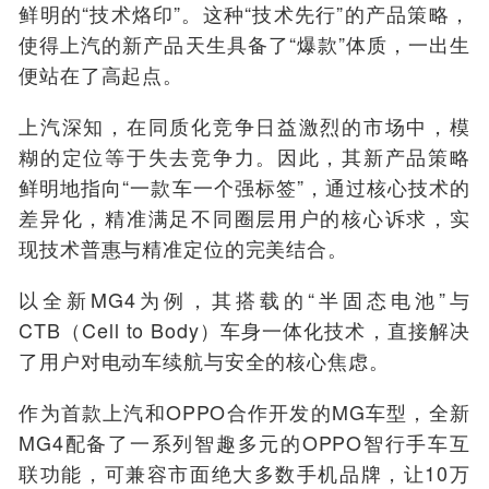
鲜明的“技术烙印”。这种“技术先行”的产品策略，
使得上汽的新产品天生具备了“爆款”体质，一出生
便站在了高起点。
上汽深知，在同质化竞争日益激烈的市场中，模
糊的定位等于失去竞争力。因此，其新产品策略
鲜明地指向“一款车一个强标签”，通过核心技术的
差异化，精准满足不同圈层用户的核心诉求，实
现技术普惠与精准定位的完美结合。
以全新MG4为例，其搭载的“半固态电池”与
CTB（Cell to Body）车身一体化技术，直接解决
了用户对电动车续航与安全的核心焦虑。
作为首款上汽和OPPO合作开发的MG车型，全新
MG4配备了一系列智趣多元的OPPO智行手车互
联功能，可兼容市面绝大多数手机品牌，让10万