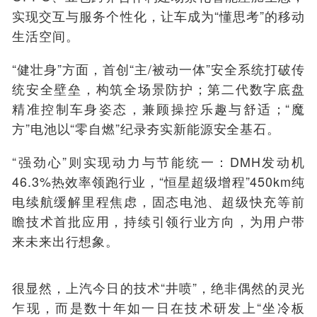
实现交互与服务个性化，让车成为“懂思考”的移动
生活空间。
“健壮身”方面，首创“主/被动一体”安全系统打破传
统安全壁垒，构筑全场景防护；第二代数字底盘
精准控制车身姿态，兼顾操控乐趣与舒适；“魔
方”电池以“零自燃”纪录夯实新能源安全基石。
“强劲心”则实现动力与节能统一：DMH发动机
46.3%热效率领跑行业，“恒星超级增程”450km纯
电续航缓解里程焦虑，固态电池、超级快充等前
瞻技术首批应用，持续引领行业方向，为用户带
来未来出行想象。
很显然，上汽今日的技术“井喷”，绝非偶然的灵光
乍现，而是数十年如一日在技术研发上“坐冷板