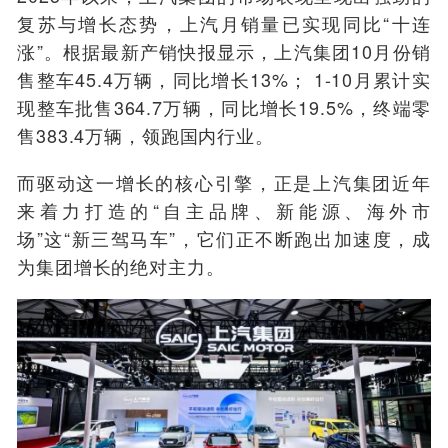
复苏与增长态势，上汽月销量已实现同比“十连
涨”。根据最新产销快报显示，上汽集团10月份销
售整车45.4万辆，同比增长13%； 1-10月累计实
现整车批售364.7万辆，同比增长19.5%，终端零
售383.4万辆，领跑国内行业。
而驱动这一增长的核心引擎，正是上汽集团近年
来着力打造的“自主品牌、新能源、海外市
场”这“新三驾马车”，它们正不断跑出加速度，成
为集团增长的绝对主力。