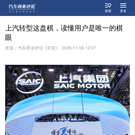
搜索
更多
上汽转型这盘棋，读懂用户是唯一的棋
眼
来源：汽车商业评论 (常笑) 2025-11-06 12:07