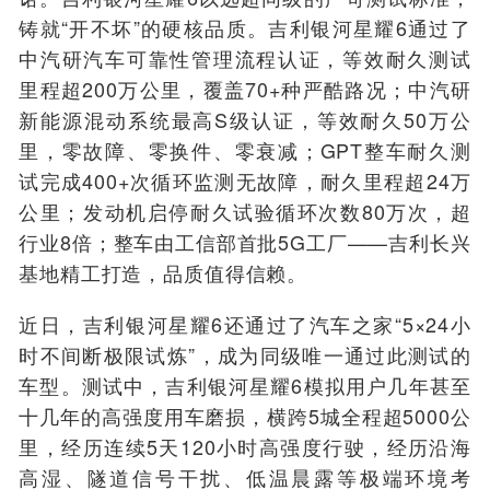
铸就“开不坏”的硬核品质。吉利银河星耀6通过了
中汽研汽车可靠性管理流程认证，等效耐久测试
里程超200万公里，覆盖70+种严酷路况；中汽研
新能源混动系统最高S级认证，等效耐久50万公
里，零故障、零换件、零衰减；GPT整车耐久测
试完成400+次循环监测无故障，耐久里程超24万
公里；发动机启停耐久试验循环次数80万次，超
行业8倍；整车由工信部首批5G工厂——吉利长兴
基地精工打造，品质值得信赖。
近日，吉利银河星耀6还通过了汽车之家“5×24小
时不间断极限试炼”，成为同级唯一通过此测试的
车型。测试中，吉利银河星耀6模拟用户几年甚至
十几年的高强度用车磨损，横跨5城全程超5000公
里，经历连续5天120小时高强度行驶，经历沿海
高湿、隧道信号干扰、低温晨露等极端环境考