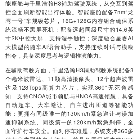
能座舱与千里浩瀚H3辅助驾驶系统，从交互到驾
控全面刷新智能出行体验。智能座舱配备7nm“龙
鹰一号”车规级芯片，16G+128G内存组合确保系
统流畅不黑屏死机；配备远超同级尺寸的14.6英
寸2K中控大屏，支持湿手触控；深度融合星睿AI
大模型的随车AI语音助手，支持连续对话与模糊
指令，具备深度思考与逻辑推演能力。
在辅助驾驶方面，千里浩瀚H3辅助驾驶系统配备3
个毫米波雷达、11颗高清摄像头、12个超声波雷
达及128Tops高算力芯片，实现360°无死角感
知，支持CNOA城市领航与HNOA高速领航，具备
自动超车、大车避让、自主进出匝道等智能功
能；更拥有同级唯一的130km/h紧急避让与误加
速抑制系统、同级第一的120km/h紧急刹停，全
面守护行车安全。面对停车难题，系统支持360多