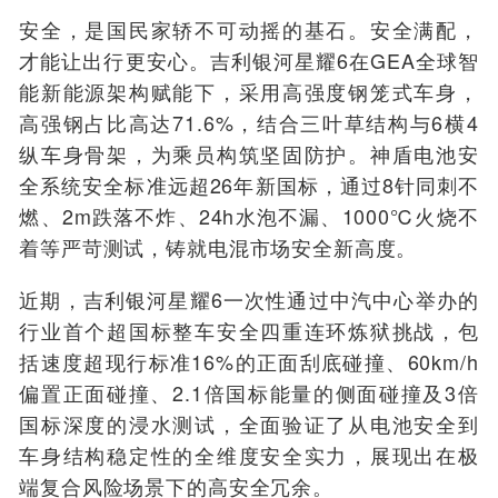
安全，是国民家轿不可动摇的基石。安全满配，
才能让出行更安心。吉利银河星耀6在GEA全球智
能新能源架构赋能下，采用高强度钢笼式车身，
高强钢占比高达71.6%，结合三叶草结构与6横4
纵车身骨架，为乘员构筑坚固防护。神盾电池安
全系统安全标准远超26年新国标，通过8针同刺不
燃、2m跌落不炸、24h水泡不漏、1000℃火烧不
着等严苛测试，铸就电混市场安全新高度。
近期，吉利银河星耀6一次性通过中汽中心举办的
行业首个超国标整车安全四重连环炼狱挑战，包
括速度超现行标准16%的正面刮底碰撞、60km/h
偏置正面碰撞、2.1倍国标能量的侧面碰撞及3倍
国标深度的浸水测试，全面验证了从电池安全到
车身结构稳定性的全维度安全实力，展现出在极
端复合风险场景下的高安全冗余。