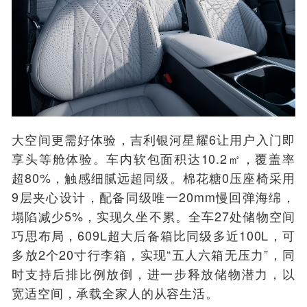
大空间更需好体验，吉利银河星耀6让用户入门即
享头等舱体验。车内软包面积达10.2㎡，覆盖率
超80%，触感细腻远超同级。棉花糖0压座椅采用
9层夹心设计，配备同级唯一20mm慢回弹海绵，
塌陷减少5%，实现久坐不累。全车27处储物空间
巧思布局，609L超大后备箱比同级多近100L，可
多放2个20寸行李箱，实现“五人六箱无压力”，同
时支持后排比例放倒，进一步释放储物潜力，以
宽适空间，承载全家人的从容生活。