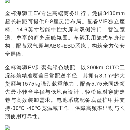
金杯海狮王EV专注高端商务出行，凭借3430mm
超长轴距可提供6-9座灵活布局。配备VIP独立座
椅、14.6英寸智能中控大屏与双侧滑门，营造宽
适、尊享的商务座舱氛围。车辆采用笼式车身结
构，配备双气囊与ABS+EBD系统，构筑全方位安
全屏障。
金杯海狮EV则聚焦绿色城配，以300km CLTC工
况续航精准覆盖日常配送半径。其拥有8.1m³超大
货厢与1575kg强劲载重能力，配合5.75米同级领
先最小转弯半径与低地台设计，轻松应对穿街走
巷与高效装卸需求。电池系统配备底盘护甲并支
持-30℃~40℃宽温域工作，保障高频率出勤与长
期使用可靠性。