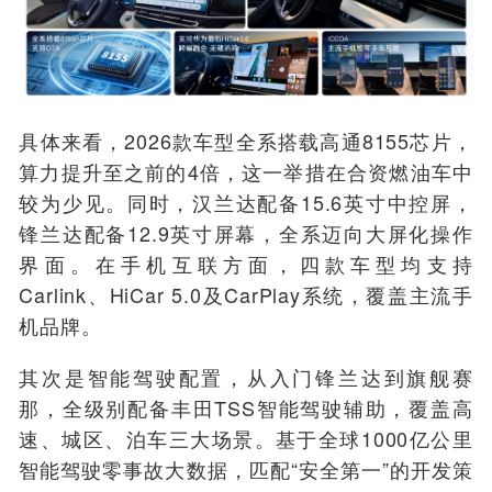
具体来看，2026款车型全系搭载高通8155芯片，
算力提升至之前的4倍，这一举措在合资燃油车中
较为少见。同时，汉兰达配备15.6英寸中控屏，
锋兰达配备12.9英寸屏幕，全系迈向大屏化操作
界面。在手机互联方面，四款车型均支持
Carlink、HiCar 5.0及CarPlay系统，覆盖主流手
机品牌。
其次是智能驾驶配置，从入门锋兰达到旗舰赛
那，全级别配备丰田TSS智能驾驶辅助，覆盖高
速、城区、泊车三大场景。基于全球1000亿公里
智能驾驶零事故大数据，匹配“安全第一”的开发策