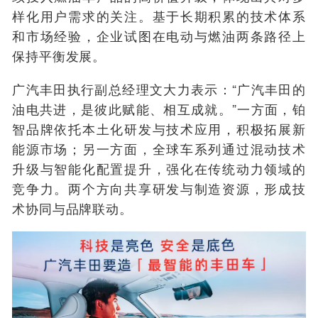
样化用户需求的关注。基于长期积累的技术体系
和市场经验，企业试图在电动与燃油两条路径上
保持平衡发展。
广汽丰田执行副总经理文大力表示：“广汽丰田的
油电共进，是彼此赋能、相互成就。”一方面，铂
智品牌依托本土化研发与技术应用，积极拓展新
能源市场；另一方面，全球车系列通过混动技术
升级与智能化配置提升，强化在传统动力领域的
竞争力。两个方向共享研发与制造资源，形成技
术协同与品牌联动。