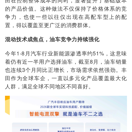
田在控制整体成本的同时，显著提升了基础版本
的产品价值。这种做法不仅保持了价格体系的竞
争力，也使一些以往仅出现在高配车型上的配
置，得以覆盖至更广泛的消费群体。
混动技术成焦点，油车竞争力持续强化
今年1-8月汽车行业新能源渗透率约51%，这意味
着仍有近一半用户选择油车，截至8月，油车销量
也连续3个月同比正增长，市场需求依然强劲。丰
田作为全球车企，一直以多元化产品覆盖最大化
人群，满足全球不同地区不同喜好。