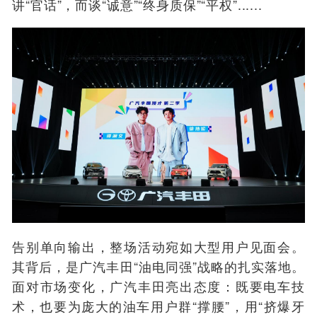
讲“官话”，而谈“诚意”“终身质保”“平权”......
告别单向输出，整场活动宛如大型用户见面会。
其背后，是广汽丰田“油电同强”战略的扎实落地。
面对市场变化，广汽丰田亮出态度：既要电车技
术，也要为庞大的油车用户群“撑腰”，用“挤爆牙