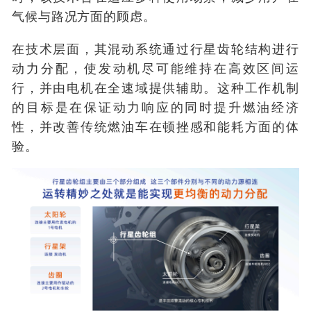
气候与路况方面的顾虑。
在技术层面，其混动系统通过行星齿轮结构进行
动力分配，使发动机尽可能维持在高效区间运
行，并由电机在全速域提供辅助。这种工作机制
的目标是在保证动力响应的同时提升燃油经济
性，并改善传统燃油车在顿挫感和能耗方面的体
验。