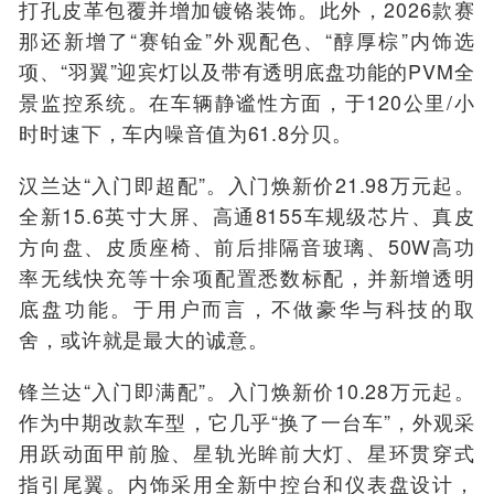
打孔皮革包覆并增加镀铬装饰。此外，2026款赛
那还新增了“赛铂金”外观配色、“醇厚棕”内饰选
项、“羽翼”迎宾灯以及带有透明底盘功能的PVM全
景监控系统。在车辆静谧性方面，于120公里/小
时时速下，车内噪音值为61.8分贝。
汉兰达“入门即超配”。入门焕新价21.98万元起。
全新15.6英寸大屏、高通8155车规级芯片、真皮
方向盘、皮质座椅、前后排隔音玻璃、50W高功
率无线快充等十余项配置悉数标配，并新增透明
底盘功能。于用户而言，不做豪华与科技的取
舍，或许就是最大的诚意。
锋兰达“入门即满配”。入门焕新价10.28万元起。
作为中期改款车型，它几乎“换了一台车”，外观采
用跃动面甲前脸、星轨光眸前大灯、星环贯穿式
指引尾翼。内饰采用全新中控台和仪表盘设计，