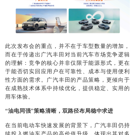
此次发布会的重点，并不在于车型数量的增加，
而在于传递出广汽丰田对当前汽车市场竞争逻辑
的理解：竞争的核心并非仅限于能源形式，更在
于能否切实回应用户在可靠性、成本与使用便利
性方面的需求。广汽丰田的产品策略，更倾向于
在成熟技术体系中持续优化，提供稳定、实用的
用车体验。
“油电同强”策略清晰，双路径布局稳中求进
在当前电动车快速发展的背景下，广汽丰田仍持
续投入燃油车产品的高价值升级，体现出其对多