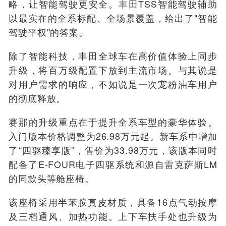
略，让智能驾驶更安全。丰田TSS智能驾驶辅助
以最实在的全系标配、全场景覆盖，给出了"智能
驾驶平权"的答案。
除了智能科技，丰田全球车在高价值体验上同步
升级，将百万级配置下放到主流市场。与其说是
对用户需求的响应，不如说是一次宠粉油车用户
的彻底释放。
赛那的升级重点在于提升全系车型的豪华体验。
入门版本价格调整为26.98万元起。新车系中增加
了“四驱臻享版”，售价为33.98万元，该版本同时
配备了E-FOUR电子四驱系统和源自雷克萨斯LM
的同款头等舱座椅。
该座椅采用半苯胺真皮材质，具备16点气动按摩
及三档通风、加热功能。上下车扶手处也升级为