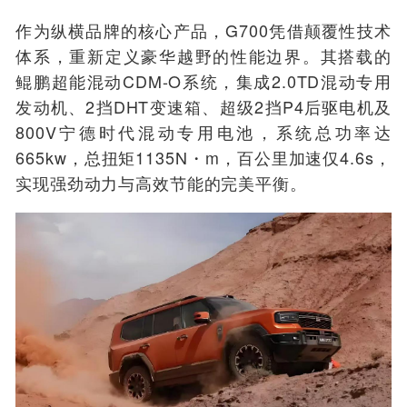
作为纵横品牌的核心产品，G700凭借颠覆性技术
体系，重新定义豪华越野的性能边界。其搭载的
鲲鹏超能混动CDM-O系统，集成2.0TD混动专用
发动机、2挡DHT变速箱、超级2挡P4后驱电机及
800V宁德时代混动专用电池，系统总功率达
665kw，总扭矩1135N・m，百公里加速仅4.6s，
实现强劲动力与高效节能的完美平衡。