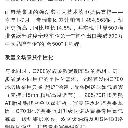
而奇瑞集团的强劲实力为技术落地提供支撑——
今年1-7月，奇瑞集团累计销售1,484,563辆，创
历史新高，同比增长14.5%，并实现“世界500强
排名跃升速度全球车企第一”“首个出口突破500万
中国品牌车企”的“双500”里程碑。
覆盖全场景
及
个性化
与此同时，G700家族多款定制车型的亮相，进一
步满足不同用户的个性化需求。全球首发的G700
环塔版采用典藏“烈焰”涂装，配备阿诺达氮气减震
（支持±15mm精密高度调节）、265/70R18黑熊
AT胎及铝镁合金底盘护板，完美传承环塔赛事基
因；G700环塔赛事版则升级阿诺达赛事专用氮气
减震、碳纤维涉水喉、双防爆油箱及AISI4130珞
钼钢防滚架，打造专业赛事级防护
。