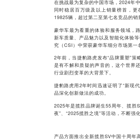
在挑战最为复杂的中国市场，2024年
同时稳居百万级及以上销量榜首，更在
19825辆，超过第二至第七名竞品的销
豪华车最为看重的体验和服务领域，路虎卫
新车质量、产品魅力以及智能化体验等研究
究（CSI）中荣获豪华车细分市场第一
2年前，当捷豹路虎发布“品牌重塑”
是有不解和质疑的声音的，这个世界
行业剧烈变革的大背景下。
捷豹路虎用2年时间迅速证明了“新现
品深化创新做法的成功。
2025年是揽胜品牌诞生55周年、揽胜
夜”、“2025揽胜之境”等活动，不断
产品方面推出全新揽胜SV中国十周年