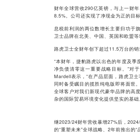
财年全球营收290亿英镑，与上一财
8.5%。公司还实现了净现金为正的目标
息税前利润的两位数增长主要归功于
卫士品牌在北美、中国、英国和欧盟等
路虎卫士全财年创下超过11.5万台的销
“本财年，捷豹路虎以出色的年度及季
净负债清零这一重要战略目标。”对于20
Mardell表示，“在产品层面，路虎
同时备受瞩目的揽胜纯电版即将面世
全球客户对我们新现代豪华品牌的高
杂的国际贸易环境变化提供坚实的基础
继2023/24财年营收暴增27%后，2
的“重塑未来”全球战略、2年前推出的