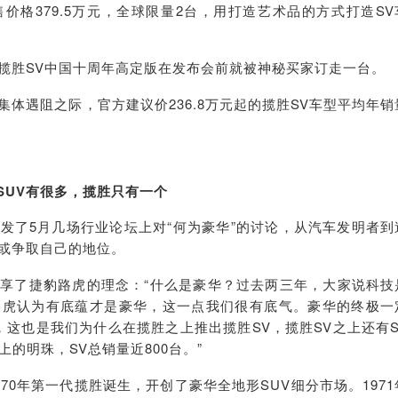
价格379.5万元，全球限量2台，用打造艺术品的方式打造SV
揽胜SV中国十周年高定版在发布会前就被神秘买家订走一台。
体遇阻之际，官方建议价236.8万元起的揽胜SV车型平均年销
。
SUV有很多，揽胜只有一个
发了5月几场行业论坛上对“何为豪华”的讨论，从汽车发明者到
或争取自己的地位。
享了捷豹路虎的理念：“什么是豪华？过去两三年，大家说科技
路虎认为有底蕴才是豪华，这一点我们很有底气。豪华的终极一
，这也是我们为什么在揽胜之上推出揽胜SV，揽胜SV之上还有S
上的明珠，SV总销量近800台。”
70年第一代揽胜诞生，开创了豪华全地形SUV细分市场。1971