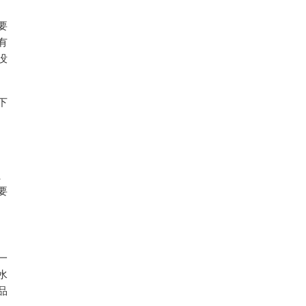
要
有
没
下
、
要
一
水
品