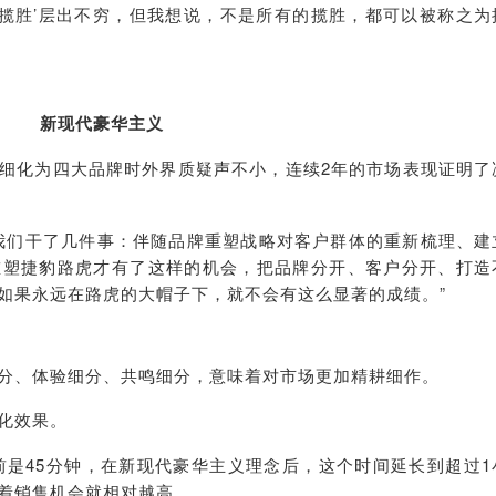
小揽胜’层出不穷，但我想说，不是所有的揽胜，都可以被称之为
新现代豪华主义
品牌细化为四大品牌时外界质疑声不小，连续2年的市场表现证明了
我们干了几件事：伴随品牌重塑战略对客户群体的重新梳理、建
重塑捷豹路虎才有了这样的机会，把品牌分开、客户分开、打造
如果永远在路虎的大帽子下，就不会有这么显著的成绩。”
分、体验细分、共鸣细分，意味着对市场更加精耕细作。
化效果。
前是45分钟，在新现代豪华主义理念后，这个时间延长到超过1
着销售机会就相对越高。