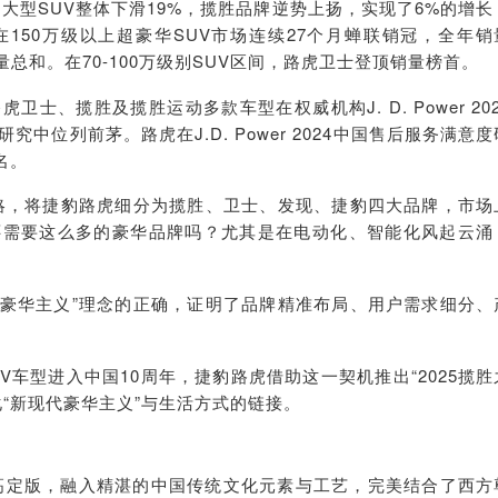
中大型SUV整体下滑19%，揽胜品牌逆势上扬，实现了6%的增长
150万级以上超豪华SUV市场连续27个月蝉联销冠，全年销
量总和。在70-100万级别SUV区间，路虎卫士登顶销量榜首。
士、揽胜及揽胜运动多款车型在权威机构J. D. Power 202
中位列前茅。路虎在J.D. Power 2024中国售后服务满意度
名。
策略，将捷豹路虎细分为揽胜、卫士、发现、捷豹四大品牌，市场
还需要这么多的豪华品牌吗？尤其是在电动化、智能化风起云涌
代豪华主义”理念的正确，证明了品牌精准布局、用户需求细分、
SV车型进入中国10周年，捷豹路虎借助这一契机推出“2025揽胜
强化“新现代豪华主义”与生活方式的链接。
高定版，融入精湛的中国传统文化元素与工艺，完美结合了西方