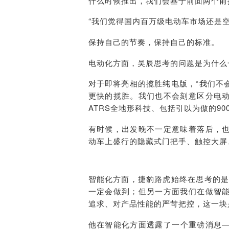
什么时候推出，我们会基于前面两个前
“我们觉得国内百万级电动车市场还是空
保持自己的节奏，保持自己的标准。
电动化方面，吴辰思考的问题是为什么
对于即将亮相的揽胜纯电版，“我们不
更快的揽胜。我们也不会刻意区分电
ATRS全地形科技、包括引以为傲的9
有时候，出发晚不一定意味着落后，
动车上盛行的隐藏式门把手、触控大屏
智能化方面，捷豹路虎始终在思考的是
一定会做到；但另一方面我们在做智
追求、对产品性能的严苛把控，这一块
他在智能化方面透露了一个重磅消息