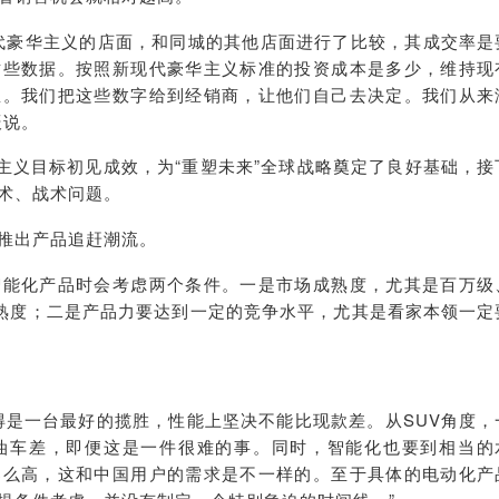
代豪华主义的店面，和同城的其他店面进行了比较，其成交率是
这些数据。按照新现代豪华主义标准的投资成本是多少，维持现
里。我们把这些数字给到经销商，让他们自己去决定。我们从来
辰说。
华主义目标初见成效，为“重塑未来”全球战略奠定了良好基础，接
术、战术问题。
推出产品追赶潮流。
智能化产品时会考虑两个条件。一是市场成熟度，尤其是百万级
成熟度；二是产品力要达到一定的竞争水平，尤其是看家本领一定
得是一台最好的揽胜，性能上坚决不能比现款差。从SUV角度，
油车差，即便这是一件很难的事。同时，智能化也要到相当的
那么高，这和中国用户的需求是不一样的。至于具体的电动化产