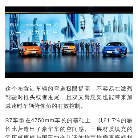
这个
布置让
车辆的弯道极限提高，不容易在激烈
驾驶时推头或者甩尾，
且双叉臂
悬架也能带来加
减速时车辆俯仰角的有效控制。
S7车型在4750mm车长的
基础上
，
以61.7%的轴
长比
营造出了
豪华车
的空间感。
三层材质填充的
零压感座椅与
国际协会
认证
的
抗菌抗病毒座椅材