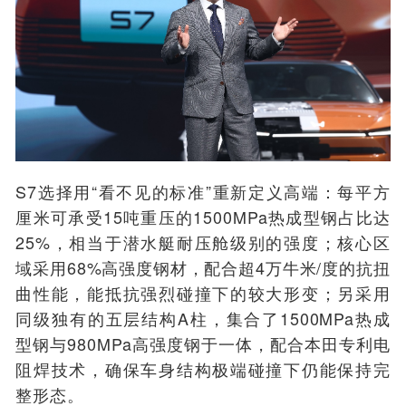
S7
选择
用“看不见的标准”
重新定义高端
：
每平方
厘米可承受15吨重压的1500MPa热成型钢占比达
25%
，相当于潜水艇耐压舱级别的强度
；
核心区
域采用68%高强度钢材，配合
超
4万牛米/度的抗扭
曲性能，
能抵抗强烈碰撞下的较大形变；
另采用
同级独有
的
五层结构A柱
，
集
合了
1500MPa热成
型钢与980MPa高强度钢于一体，配合本田专利电
阻焊技术
，
确保
车身结构
极端碰撞下
仍
能保持完
整形态。