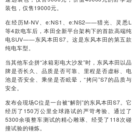
装包，仅售19000元。
在经历M-NV、e:NS1、e:NS2——猎光、灵悉L
等4款电车后，本田全新平台架构下的首款
高端纯
电
SUV——
东风本田
S7
。这
是东风本田的第五款
纯电车型
。
当其他车企拼
“冰箱彩电
大
沙发”
时
，
东风本田以
品
牌是否长久、品质是否可靠、里程是否虚标、电
池是否安全、乘坐是否
眩晕
，“拷问”
S7
的品质与
安全。
发布会现场C位
是
一台被
“解剖”
的
东风本田
S7
。它
经历了150万公里全球路试的严苛考验、通过了
5300余项整车测试的精心雕琢、经受了118次碰
撞试验的锤炼。