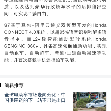
质，
以及
达到豪华行政轿车水平的后排腿部空
间
，可
实现半躺自由
。
S7
基于豆包+阿里云通义双模型开发的Honda
CONNECT 4.0系统，以
超
95%语音识别秒解多语
音指令。而L2+级智能辅助驾驶系统Honda
SENSING 360+，
具备
高速领航辅助功能，实现
自动跟车、自动超车、弯道/匝道自动减速等功
能，并首次搭载手机遥控泊车功能
。
编辑推荐
全球电动车市场走向分化：中
国供应链的下一站不只是出口