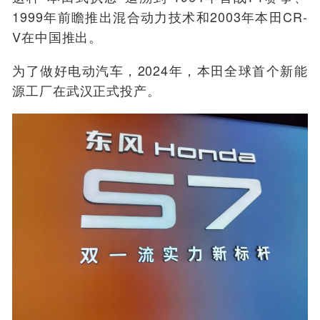
1
999年前
瞻
推出混合动力技术
和2003年本田CR-
V在中国推出
。
为了做好电动汽车，
2024年
，本田全球首
个
新能
源工厂
在武汉
正式投产
。