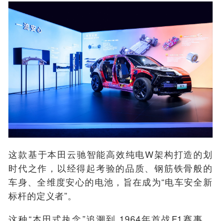
这款基于
本田云驰智能高效纯电
W架构打造的划
时代之作
，以经得起考验的品质、钢筋铁骨般的
车身、全维度安心的电池，旨在成为“电车安全新
标杆的定义者”。
这种
“
本田式
执念
”
追溯到
1964年首战F1赛事
、