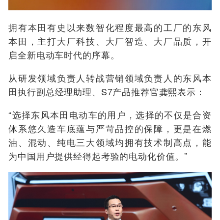
拥有
本田
有史以来数智化
程度最高的工厂
的
东风
本田
，主打
大厂科技、大厂智造
、大厂品质
，
开
启全新电动车
时代的
序幕
。
从研发领域负责人转战营销领域负责人的
东风本
田
执行副总经理助理、
S7产品推荐官龚熙表示
：
“
选择东风本田电动车的用户，选择的不仅是合资
体系悠久造车底蕴与严苛品控的保障，更是在燃
油、混动、纯电三大领域均拥有技术制高点，能
为中国用户提供经得起考验的电动化价值。
”