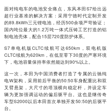
面对
纯电车的
电池安全
痛点
，
东风本田S7给出
远
超行业基准
的解决方案
：
采用
宁德时代定制开发
的89.8kWh三元锂电池，经历500余项严苛验证
；
国内吨位最大的
1.2万吨
一
体式压铸工艺打造的
铝
制
电池壳体，配合15层720度防护体系
。
S7
单电机版CLTC续航可达650km，双电机版
CLTC续航为620km，
在
低至
零下30度
的
严寒环境
下，电池容量保持率依然能达到90%以上。
这一次，本田为中国消费者打造了专属的
云驰纯
电
W架构，采用前后平衡的50:50车身配重比和
双
叉臂悬架
，大尺寸的塔顶横向稳定杆，并设定车
辆为更加强调运动的偏后驱平台
。
这也是继传奇
车型S2000以后本田首次单独开发50:50的后驱平
台
。