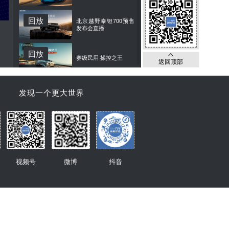
回放
北京越野泰钽700预售
发布会直播
回放
赛级民用 操控之王
返回顶部
回放
全新坦克300上市发布
发现一个更大世界
会
回放
鼎力人生 十全十美｜长
城H10新物种预售发布
会
回放
阿维塔 07L 预售发布会
视频号
微博
抖音
回放
大六座的N种生活——
星光L上市发布
回放
新一代理想L6产品发布
会