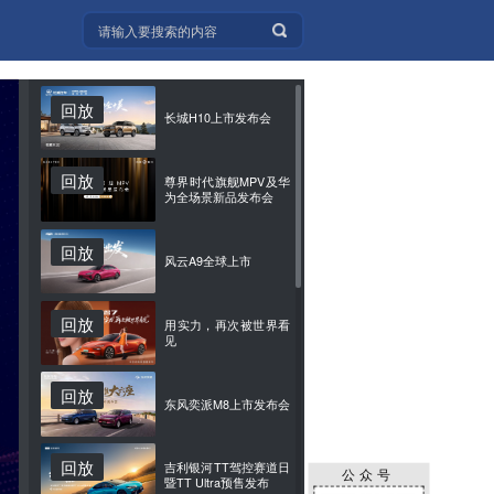
回放
长城H10上市发布会
回放
尊界时代旗舰MPV及华
为全场景新品发布会
回放
风云A9全球上市
回放
用实力，再次被世界看
见
回放
东风奕派M8上市发布会
回放
吉利银河TT驾控赛道日
公众号
暨TT Ultra预售发布